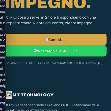
IMPEGNO.
cookie
tecnici
necessari
Scrivici cosa ti serve: in 24 ore ti rispondiamo con una
al
proposta chiara. Niente call center, niente impegno.
funzionamento
e,
previo
Contattaci
tuo
consenso,
WhatsApp 351 543 50 93
cookie
analitici
e
Lun–Ven 9–13 · 14:30–18:30 · Sede: Piazza Ruffinatti 1, 10094 Giaveno (TO)
di
marketing
per
migliorare
la
MT TECHNOLOGY
tua
esperienza
Utility Manager con sede a Giaveno (TO). Ti difendiamo dalle
e
fregature su bollette e tecnologia.