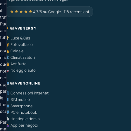
analizzare
il
★★★★★
4,7/5 su Google · 118 recensioni
traffico.
Puoi
GIAVENERGY
accettare
tutti
Luce & Gas
i
Fotovoltaico
cookie,
Caldaie
Climatizzatori
rifiutare
Antifurto
quelli
Noleggio auto
non
necessari
GIAVENONLINE
oppure
personalizzare
Connessioni internet
le
SIM mobile
tue
Smartphone
scelte.
PC e notebook
Hosting e domini
Per
App per negozi
maggiori