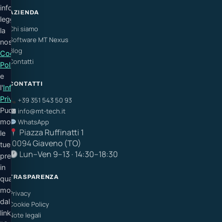
informazioni
AZIENDA
leggi
Chi siamo
la
Software MT Nexus
nostra
Blog
Cookie
Contatti
Policy
e
CONTATTI
l'
Informativa
Privacy
.
+39 351 543 50 93
Puoi
info@mt-tech.it
modificare
WhatsApp
Piazza Ruffinatti 1
le
10094 Giaveno (TO)
tue
Lun–Ven 9–13 · 14:30–18:30
preferenze
in
TRASPARENZA
qualsiasi
momento
Privacy
dal
Cookie Policy
link
Note legali