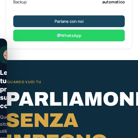
Backup
automatico
Parlane con noi
WhatsApp
Le
tue
QUANDO VUOI TU
preferenze
PARLIAMON
sui
cookie
SENZA
Questo
sito
utilizza