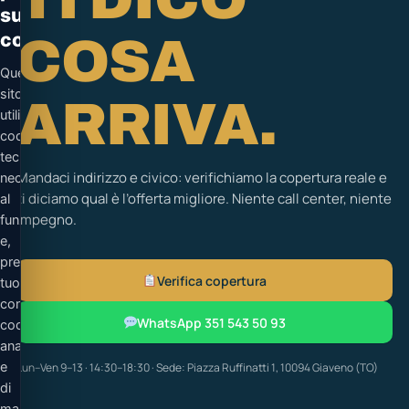
sui
cookie
COSA
Questo
sito
ARRIVA.
utilizza
cookie
tecnici
Mandaci indirizzo e civico: verifichiamo la copertura reale e
necessari
ti diciamo qual è l’offerta migliore. Niente call center, niente
al
impegno.
funzionamento
e,
previo
Verifica copertura
tuo
consenso,
WhatsApp 351 543 50 93
cookie
analitici
e
Lun–Ven 9–13 · 14:30–18:30 · Sede: Piazza Ruffinatti 1, 10094 Giaveno (TO)
di