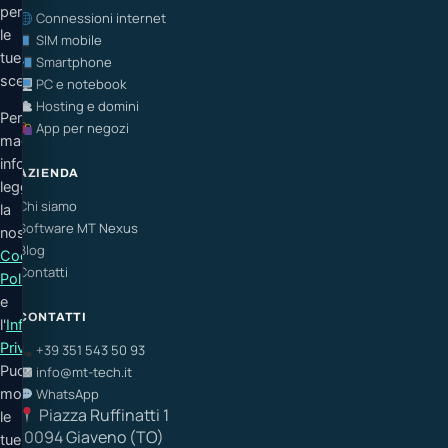
personalizzare
Connessioni internet
le
SIM mobile
tue
Smartphone
scelte.
PC e notebook
Hosting e domini
Per
App per negozi
maggiori
informazioni
AZIENDA
leggi
Chi siamo
la
Software MT Nexus
nostra
Blog
Cookie
Contatti
Policy
e
CONTATTI
l'
Informativa
Privacy
.
+39 351 543 50 93
Puoi
info@mt-tech.it
modificare
WhatsApp
Piazza Ruffinatti 1
le
10094 Giaveno (TO)
tue