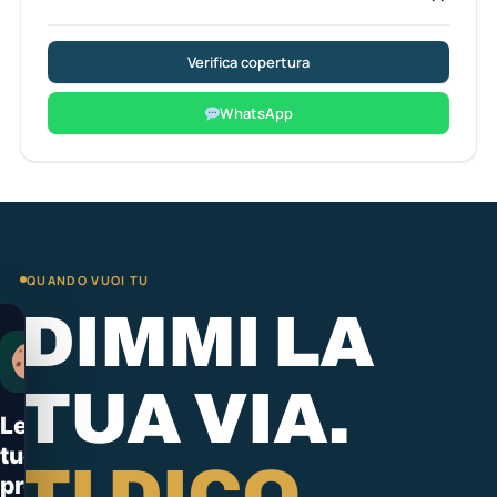
Verifica copertura
WhatsApp
QUANDO VUOI TU
DIMMI LA
TUA VIA.
Le
tue
TI DICO
preferenze