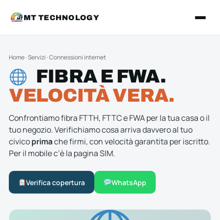
MT TECHNOLOGY
Home
·
Servizi
·
Connessioni internet
FIBRA E FWA.
VELOCITÀ VERA.
Confrontiamo fibra FTTH, FTTC e FWA per la tua casa o il
tuo negozio. Verifichiamo cosa arriva davvero al tuo
civico
prima
che firmi, con velocità garantita per iscritto.
Per il mobile c’è la pagina
SIM
.
Verifica copertura
WhatsApp