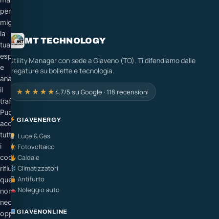
marketing
per
migliorare
la
MT TECHNOLOGY
tua
esperienza
Utility Manager con sede a Giaveno (TO). Ti difendiamo dalle
e
fregature su bollette e tecnologia.
analizzare
il
★★★★★
4,7/5 su Google · 118 recensioni
traffico.
Puoi
GIAVENERGY
accettare
tutti
Luce & Gas
i
Fotovoltaico
cookie,
Caldaie
Climatizzatori
rifiutare
Antifurto
quelli
Noleggio auto
non
necessari
GIAVENONLINE
oppure