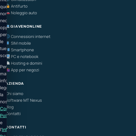
Antifurto
quelli
Noleggio auto
non
necessari
GIAVENONLINE
oppure
personalizzare
Connessioni internet
le
SIM mobile
tue
Smartphone
scelte.
PC e notebook
Hosting e domini
Per
App per negozi
maggiori
informazioni
AZIENDA
leggi
Chi siamo
la
Software MT Nexus
nostra
Blog
Cookie
Contatti
Policy
e
CONTATTI
l'
Informativa