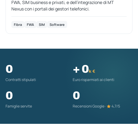
FWA, SIM business e privati, e dell’integrazione di MT
Nexus con i portali dei gestori telefonici.
Fibra
FWA
SIM
Software
0
+
0
k €
Contratti stipulati
Euro risparmiati ai clienti
0
0
Famiglie servite
Recensioni Google ·
4,7/5