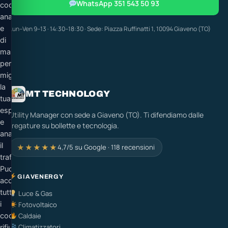
WhatsApp 351 543 50 93
cookie
analitici
e
Lun–Ven 9–13 · 14:30–18:30 · Sede: Piazza Ruffinatti 1, 10094 Giaveno (TO)
di
marketing
per
migliorare
la
MT TECHNOLOGY
tua
esperienza
Utility Manager con sede a Giaveno (TO). Ti difendiamo dalle
e
fregature su bollette e tecnologia.
analizzare
il
★★★★★
4,7/5 su Google · 118 recensioni
traffico.
Puoi
GIAVENERGY
accettare
tutti
Luce & Gas
i
Fotovoltaico
cookie,
Caldaie
Climatizzatori
rifiutare