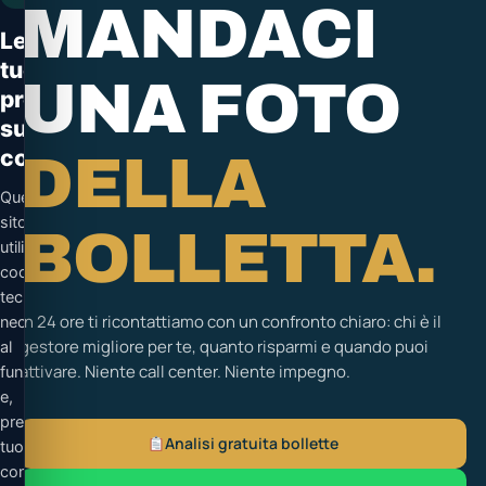
MANDACI
Le
tue
UNA FOTO
preferenze
sui
cookie
DELLA
Questo
sito
BOLLETTA.
utilizza
cookie
tecnici
In 24 ore ti ricontattiamo con un confronto chiaro: chi è il
necessari
gestore migliore per te, quanto risparmi e quando puoi
al
attivare. Niente call center. Niente impegno.
funzionamento
e,
previo
Analisi gratuita bollette
tuo
consenso,