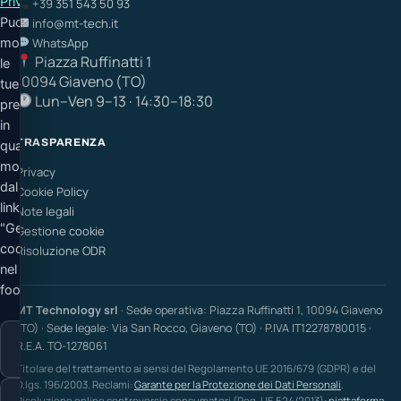
Privacy
.
+39 351 543 50 93
Puoi
info@mt-tech.it
modificare
WhatsApp
Piazza Ruffinatti 1
le
10094 Giaveno (TO)
tue
Lun–Ven 9–13 · 14:30–18:30
preferenze
in
TRASPARENZA
qualsiasi
momento
Privacy
dal
Cookie Policy
link
Note legali
"Gestione
Gestione cookie
cookie"
Risoluzione ODR
nel
footer.
MT Technology srl
· Sede operativa: Piazza Ruffinatti 1, 10094 Giaveno
(TO) · Sede legale: Via San Rocco, Giaveno (TO) · P.IVA IT12278780015 ·
Solo
R.E.A. TO-1278061
necessari
Titolare del trattamento ai sensi del Regolamento UE 2016/679 (GDPR) e del
D.lgs. 196/2003. Reclami:
Garante per la Protezione dei Dati Personali
.
Personalizza
Risoluzione online controversie consumatori (Reg. UE 524/2013):
piattaforma