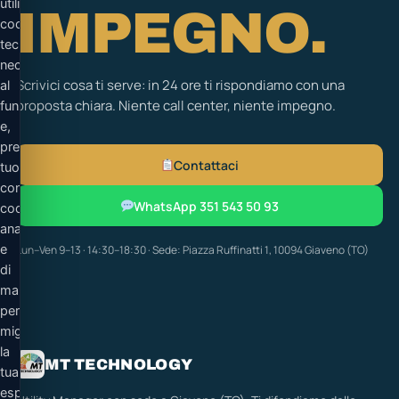
utilizza
IMPEGNO.
cookie
tecnici
necessari
Scrivici cosa ti serve: in 24 ore ti rispondiamo con una
al
proposta chiara. Niente call center, niente impegno.
funzionamento
e,
previo
Contattaci
tuo
consenso,
WhatsApp 351 543 50 93
cookie
analitici
e
Lun–Ven 9–13 · 14:30–18:30 · Sede: Piazza Ruffinatti 1, 10094 Giaveno (TO)
di
marketing
per
migliorare
la
MT TECHNOLOGY
tua
esperienza