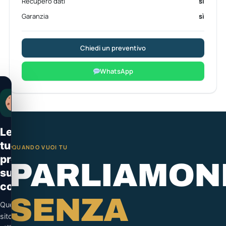
Recupero dati
sì
Garanzia
sì
Chiedi un preventivo
WhatsApp
Le
tue
QUANDO VUOI TU
preferenze
PARLIAMON
sui
cookie
SENZA
Questo
sito