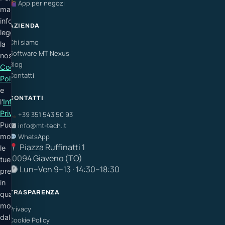
App per negozi
maggiori
informazioni
AZIENDA
leggi
Chi siamo
la
Software MT Nexus
nostra
Blog
Cookie
Contatti
Policy
e
CONTATTI
l'
Informativa
Privacy
.
+39 351 543 50 93
Puoi
info@mt-tech.it
modificare
WhatsApp
Piazza Ruffinatti 1
le
10094 Giaveno (TO)
tue
Lun–Ven 9–13 · 14:30–18:30
preferenze
in
TRASPARENZA
qualsiasi
momento
Privacy
dal
Cookie Policy