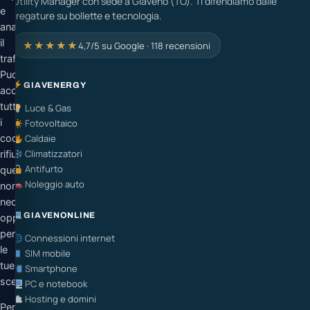
Utility Manager con sede a Giaveno (TO). Ti difendiamo dalle
e
fregature su bollette e tecnologia.
analizzare
il
★★★★★
4,7/5 su Google · 118 recensioni
traffico.
Puoi
GIAVENERGY
accettare
tutti
Luce & Gas
i
Fotovoltaico
cookie,
Caldaie
Climatizzatori
rifiutare
Antifurto
quelli
Noleggio auto
non
necessari
GIAVENONLINE
oppure
personalizzare
Connessioni internet
le
SIM mobile
tue
Smartphone
scelte.
PC e notebook
Hosting e domini
Per