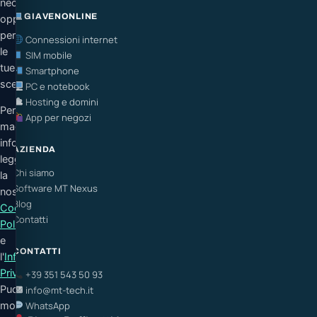
necessari
GIAVENONLINE
oppure
personalizzare
Connessioni internet
le
SIM mobile
tue
Smartphone
scelte.
PC e notebook
Hosting e domini
Per
App per negozi
maggiori
informazioni
AZIENDA
leggi
Chi siamo
la
Software MT Nexus
nostra
Blog
Cookie
Contatti
Policy
e
CONTATTI
l'
Informativa
Privacy
.
+39 351 543 50 93
Puoi
info@mt-tech.it
modificare
WhatsApp