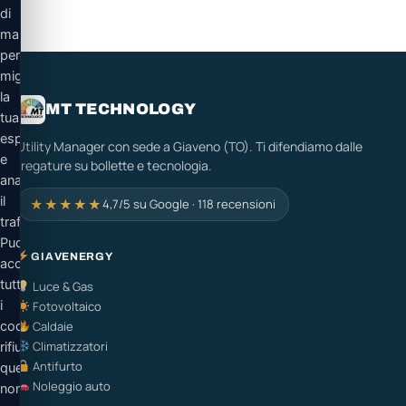
di
marketing
per
migliorare
la
MT TECHNOLOGY
tua
esperienza
Utility Manager con sede a Giaveno (TO). Ti difendiamo dalle
e
fregature su bollette e tecnologia.
analizzare
il
★★★★★
4,7/5 su Google · 118 recensioni
traffico.
Puoi
GIAVENERGY
accettare
tutti
Luce & Gas
i
Fotovoltaico
cookie,
Caldaie
Climatizzatori
rifiutare
Antifurto
quelli
Noleggio auto
non