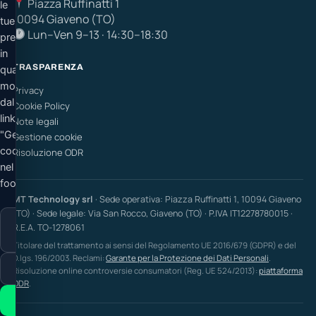
Piazza Ruffinatti 1
le
10094 Giaveno (TO)
tue
Lun–Ven 9–13 · 14:30–18:30
preferenze
in
TRASPARENZA
qualsiasi
momento
Privacy
dal
Cookie Policy
link
Note legali
"Gestione
Gestione cookie
cookie"
Risoluzione ODR
nel
footer.
MT Technology srl
· Sede operativa: Piazza Ruffinatti 1, 10094 Giaveno
(TO) · Sede legale: Via San Rocco, Giaveno (TO) · P.IVA IT12278780015 ·
Solo
R.E.A. TO-1278061
necessari
Titolare del trattamento ai sensi del Regolamento UE 2016/679 (GDPR) e del
D.lgs. 196/2003. Reclami:
Garante per la Protezione dei Dati Personali
.
Personalizza
Risoluzione online controversie consumatori (Reg. UE 524/2013):
piattaforma
ODR
.
Accetta tutti