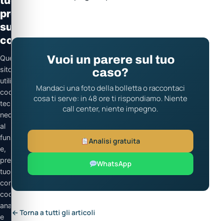
tue
preferenze
sui
cookie
Vuoi un parere sul tuo
Questo
sito
caso?
utilizza
Mandaci una foto della bolletta o raccontaci
cookie
cosa ti serve: in 48 ore ti rispondiamo. Niente
tecnici
call center, niente impegno.
necessari
al
funzionamento
Analisi gratuita
e,
previo
WhatsApp
tuo
consenso,
cookie
analitici
← Torna a tutti gli articoli
e